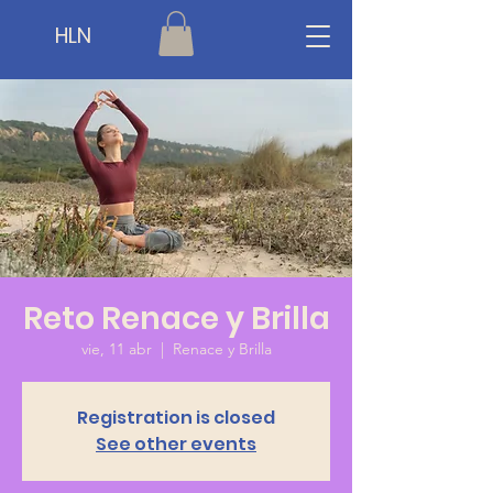
HLN
Reto Renace y Brilla
vie, 11 abr
  |  
Renace y Brilla
Registration is closed
See other events